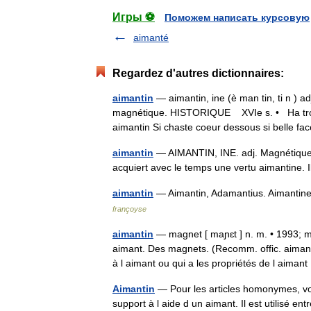
Игры ⚽
Поможем написать курсовую
aimanté
Regardez d'autres dictionnaires:
aimantin
— aimantin, ine (è man tin, ti n ) a
magnétique. HISTORIQUE XVIe s. • Ha trop 
aimantin Si chaste coeur dessous si belle 
aimantin
— AIMANTIN, INE. adj. Magnétique. Q
acquiert avec le temps une vertu aimantine.
aimantin
— Aimantin, Adamantius. Aimantine f
françoyse
aimantin
— magnet [ maɲɛt ] n. m. • 1993; mot
aimant. Des magnets. (Recomm. offic. aimant
à l aimant ou qui a les propriétés de l aima
Aimantin
— Pour les articles homonymes, voir
support à l aide d un aimant. Il est utilisé e