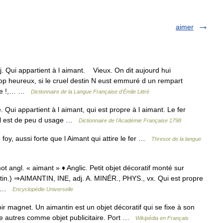
aimer
dj. Qui appartient à l aimant. Vieux. On dit aujourd hui
heureux, si le cruel destin N eust emmuré d un rempart
face !,… …
Dictionnaire de la Langue Française d'Émile Littré
ui appartient à l aimant, qui est propre à l aimant. Le fer
 Il est de peu d usage …
Dictionnaire de l'Académie Française 1798
oy, aussi forte que l Aimant qui attire le fer …
Thresor de la langue
 angl. « aimant » ♦ Anglic. Petit objet décoratif monté sur
in.) ⇒AIMANTIN, INE, adj. A. MINÉR., PHYS., vx. Qui est propre
nt …
Encyclopédie Universelle
 magnet. Un aimantin est un objet décoratif qui se fixe à son
ntre autres comme objet publicitaire. Port …
Wikipédia en Français