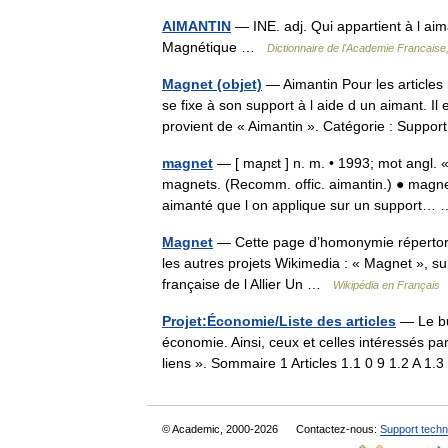
AIMANTIN
— INE. adj. Qui appartient à l aiman
Magnétique …
Dictionnaire de l'Academie Francaise
Magnet (objet)
— Aimantin Pour les articles
se fixe à son support à l aide d un aimant. Il
provient de « Aimantin ». Catégorie : Sup
magnet
— [ maɲɛt ] n. m. • 1993; mot angl. «
magnets. (Recomm. offic. aimantin.) ● magnet
aimanté que l on applique sur un support
Magnet
— Cette page d’homonymie répertorie
les autres projets Wikimedia : « Magnet », s
française de l Allier Un …
Wikipédia en Français
Projet:Économie/Liste des articles
— Le but
économie. Ainsi, ceux et celles intéressés pa
liens ». Sommaire 1 Articles 1.1 0 9 1.2 A 1
© Academic, 2000-2026
Contactez-nous:
Support techn