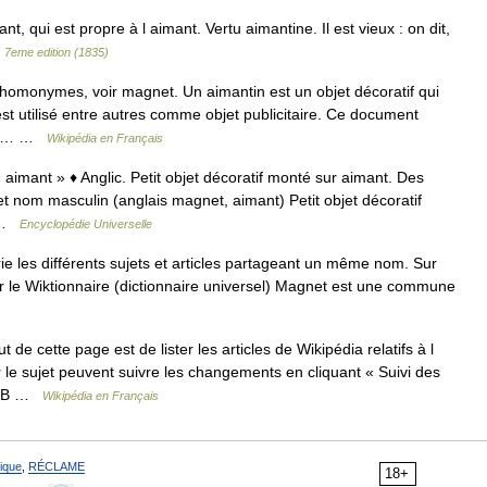
t, qui est propre à l aimant. Vertu aimantine. Il est vieux : on dit,
, 7eme edition (1835)
 homonymes, voir magnet. Un aimantin est un objet décoratif qui
 est utilisé entre autres comme objet publicitaire. Ce document
port… …
Wikipédia en Français
 aimant » ♦ Anglic. Petit objet décoratif monté sur aimant. Des
 nom masculin (anglais magnet, aimant) Petit objet décoratif
… …
Encyclopédie Universelle
 les différents sujets et articles partageant un même nom. Sur
ur le Wiktionnaire (dictionnaire universel) Magnet est une commune
 de cette page est de lister les articles de Wikipédia relatifs à l
r le sujet peuvent suivre les changements en cliquant « Suivi des
.3 B …
Wikipédia en Français
ique
,
RÉCLAME
18+