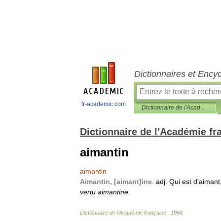
Dictionnaires et Ency
fr-academic.com
Dictionnaire de l'Académie française
Dictionnaire de l'Académie fr
aimantin
aimantin
Aimantin
, [
aimant
]
ine
.
adj
.
Qui
est
d
'
aimant
vertu
aimantine
.
Dictionnaire
de
l
'
Académie
française
.
1964
.