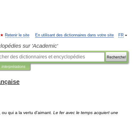
Retenir le site
En utilisant des dictionnaires dans votre site
FR
clopédies sur 'Academic'
Recherche!
interprétations
ançaise
,
ou
qui
a
la
vertu
d
'
aimant
.
Le
fer
avec
le
temps
acquiert
une